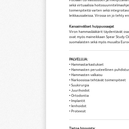
sekä virtuaalisia hoitosuunnitelmaohje
toimenpiteitä varten sekä integroitava
leikkaussaleissa. Virossa on jo tehty
Kansainväliset huippuosaajat
Viron hammaslääkärit täydentävät osaa
ovat myös maineikkaan Spear Study Club
suomalaisten sekä myös muualta Euroop
PALVELUJA:
• Hammastarkastukset
• Hammasten perusteellinen puhdistu
• Hammasten valkaisu
• Narkoosissa tehtävät toimenpiteet
• Suukirurgia
• Juurihoidot
• Ortodontia
• Implantit
• Ienhoidot
• Proteesit
Tietoa hinnoista: