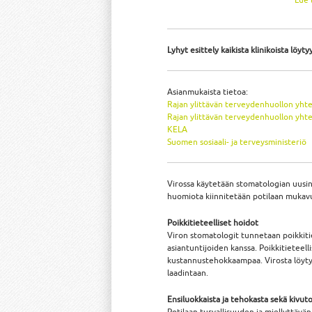
Lyhyt esittely kaikista klinikoista löyty
Asianmukaista tietoa:
Rajan ylittävän terveydenhuollon yhte
Rajan ylittävän terveydenhuollon yht
KELA
Suomen sosiaali- ja terveysministeriö
Virossa käytetään stomatologian uusin
huomiota kiinnitetään potilaan mukav
Poikkitieteelliset hoidot
Viron stomatologit tunnetaan poikkitie
asiantuntijoiden kanssa. Poikkitietee
kustannustehokkaampaa. Virosta löytyy
laadintaan.
Ensiluokkaista ja tehokasta sekä kivu
Potilaan turvallisuuden ja miellyttäv