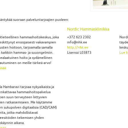
kääntykää suoraan palveluntarjoajien puoleen:
Nordic Hammasklinikka
tieteellinen hammashoitokeskus, joka
+372 623 2302
Nordi
eskittynyt ensisijaisesti vakavampien
info@nhk.ee
täyde
usten hoitoon, tarjoamalla samalla
http://nhk.ee
kesku
 kaikkiin hammas- ja suuongelmiin.
Lisenssi L03873
Lue l
ealaatuinen hoito ja sydämellinen
autuminen on meille tärkeä arvo!
lisää
la Hambaravi tarjoaa nykyaikaista ja
enkattavaa hammashoitopalvelua
kien suun terveyteen liittyvien
ien ratkaisemiseen. Me käytämme
n sukupolven digitaalisia (CAD/CAM)
teita, jotka mahdollistavat
eesitöiden tekemisen yhden
okäynnin aikana.
lisää