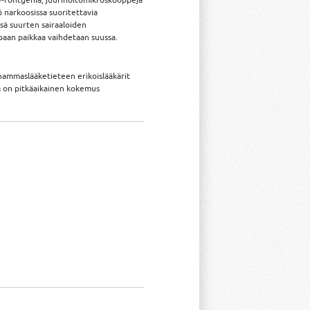
ö narkoosissa suoritettavia
nsä suurten sairaaloiden
paan paikkaa vaihdetaan suussa.
 hammaslääketieteen erikoislääkärit
lä on pitkäaikainen kokemus