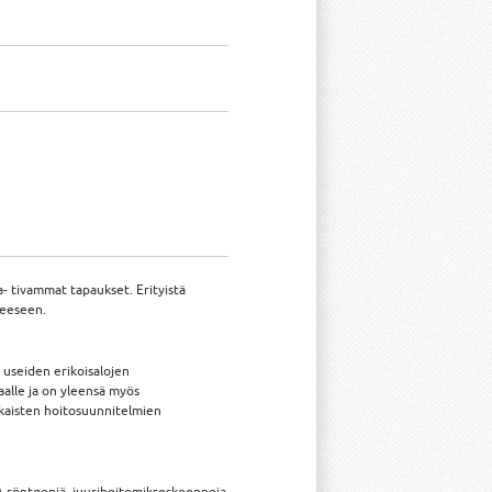
- tivammat tapaukset. Erityistä
teeseen.
 useiden erikoisalojen
alle ja on yleensä myös
ukaisten hoitosuunnitelmien
3D-röntgeniä, juurihoitomikroskooppeja