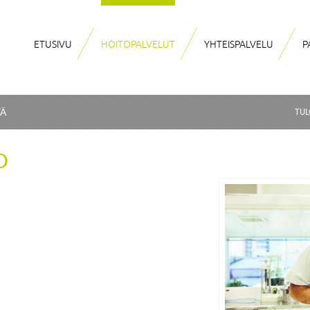
ETUSIVU
HOITOPALVELUT
YHTEISPALVELU
P
TÄ
TUL
O