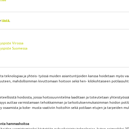
y
tästä
.
yspiste Virossa
eyspiste Suomessa
ta teknologiaa ja yhteis- työssä muiden asiantuntijoiden kanssa hoidetaan myös vaa
uuteen, mahdollisimman kivuttomaan hoitoon sekä hen- kilökohtaiseen potilassuh
teellisistä hoidoista, joissa hoitosuunnitelma laaditaan ja toteutetaan yhteistyössä
llisyys auttaa varmistamaan tehokkaimman ja tarkoituksenmukaisimman hoidon potila
 osaamista ja koke- musta vaativiin hoitoihin sekä potilaan etujen ja tarpeiden m
tonta hammashoitoa
än hoidon varmistamiseksi käytetään nykyaikaisinta teknologiaa, kuten esimerkiksi 