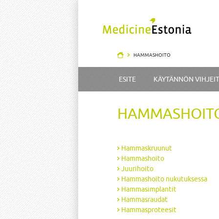
HAMMASHOITO
ESITE
KÄYTÄNNÖN VIHJEI
HAMMASHOIT
Hammaskruunut
Hammashoito
Juurihoito
Hammashoito nukutuksessa
Hammasimplantit
Hammasraudat
Hammasproteesit