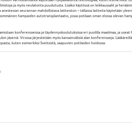
lmistoja ja myös neulatonta puudutusta. Lisäksi käytössä on leikkaussalit ja herääm
 anestesian seurannan mahdollistava laitteiston – tällaisia laitteita käytetään ylee
 ensimmäinen hampaiden autotransplantaatio, jossa potilaan oman elossa olevan ham
mistaan konferensseissa ja täydennyskoulutuksissa eri puolilla maailmaa, ja useat
in jäseniä. Virossa järjestetään myös kansainvälisiä alan konferensseja. Lääkäreil
asta, kuten esimerkiksi Sveitsistä, saapuvien potilaiden hoidossa.
s