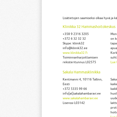
Lisätietojen saamiseksi olkaa hyvä ja 
Klinikka 32 Hammashoitokeskus
+358 9 2316 3205
Moni
+372 6 32 32 32
on k
Skype: kliinik32
tapa
info@kliinik32.ee
apua
www.klinikka32.fi
Kork
Toiminnanharjoittamisen
suht
rekisteritunnus L02575
Lue 
Sakala Hammasklinikka
Kentmanni 4, 10116 Tallinn,
Saka
Eesti
kaik
+372 5335 99 66
kaik
info[at]sakalahambaravi.ee
huol
www.sakalahambaravi.ee
uude
Lisenssi L03142
lait
prot
hoit
Lue 